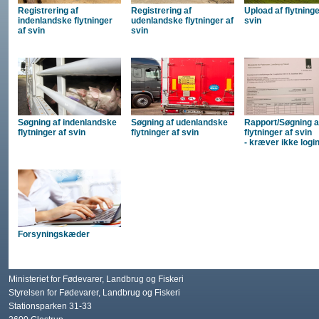
Registrering af
Registrering af
Upload af flytninge
indenlandske flytninger
udenlandske flytninger af
svin
af svin
svin
Søgning af indenlandske
Søgning af udenlandske
Rapport/Søgning a
flytninger af svin
flytninger af svin
flytninger af svin
- kræver ikke logi
Forsyningskæder
Ministeriet for Fødevarer, Landbrug og Fiskeri
Styrelsen for Fødevarer, Landbrug og Fiskeri
Stationsparken 31-33